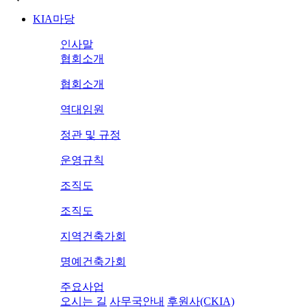
KIA마당
인사말
협회소개
협회소개
역대임원
정관 및 규정
운영규칙
조직도
조직도
지역건축가회
명예건축가회
주요사업
오시는 길
사무국안내
후원사(CKIA)