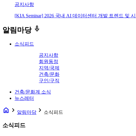
공지사항
[KIA Seminar] 2026 국내 AI 데이터센터 개발 트렌드 및
keyboard_voice
알림마당
소식피드
공지사항
회원동정
지역/국제
건축/문화
구인/구직
건축/문화계 소식
뉴스레터
home
navigate_next
navigate_next
알림마당
소식피드
소식피드