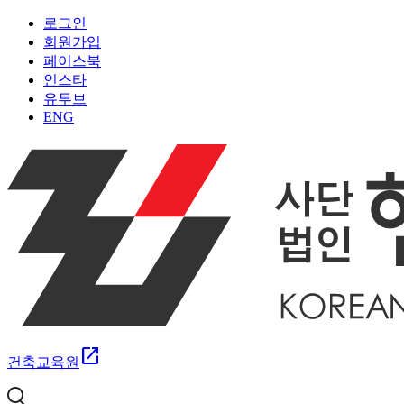
로그인
회원가입
페이스북
인스타
유투브
ENG
open_in_new
건축교육원