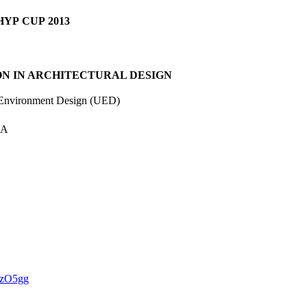
P CUP 2013
ON IN ARCHITECTURAL DESIGN
 Environment Design (UED)
IA
rBzO5gg