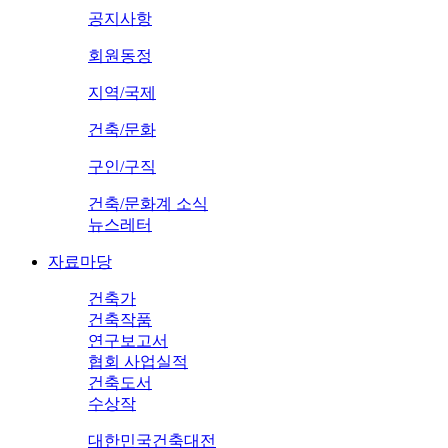
공지사항
회원동정
지역/국제
건축/문화
구인/구직
건축/문화계 소식
뉴스레터
자료마당
건축가
건축작품
연구보고서
협회 사업실적
건축도서
수상작
대한민국건축대전