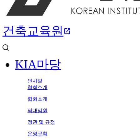
건축교육원
open_in_new
KIA마당
인사말
협회소개
협회소개
역대임원
정관 및 규정
운영규칙