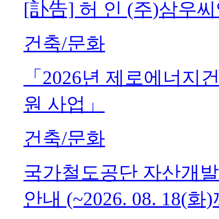
[訃告] 허 인 (주)삼
건축/문화
「2026년 제로에너지
원 사업」
건축/문화
국가철도공단 자산개발
안내 (~2026. 08. 18(화