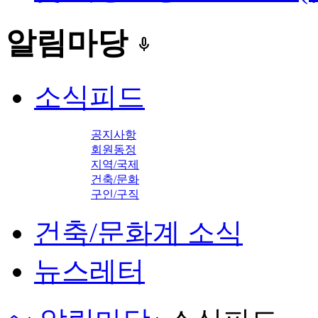
알림마당
keyboard_voice
소식피드
공지사항
회원동정
지역/국제
건축/문화
구인/구직
건축/문화계 소식
뉴스레터