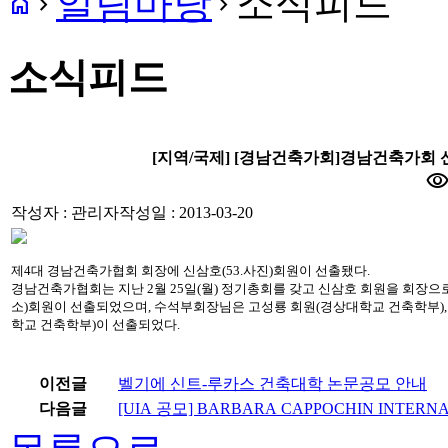
알림마당
소식피드
home
navigate_next
navigate_next
소식피드
[지역/국제] [경남건축가회]경남건축가회 
visibilit
작성자 : 관리자
작성일 : 2013-03-20
제4대 경남건축가협회 회장에 신삼호(53.사진)회원이 선출됐다.
경남건축가협회는 지난 2월 25일(월) 정기총회를 갖고 신삼호 회원을 회장
소)회원이 선출되었으며, 수석부회장님은 고성룡 회원(경상대학교 건축학부),
학교 건축학부)이 선출되었다.
이전글
벨기에 신트-루카스 건축대학 논문공모 안내
다음글
[UIA 공모] BARBARA CAPPOCHIN INTERNA