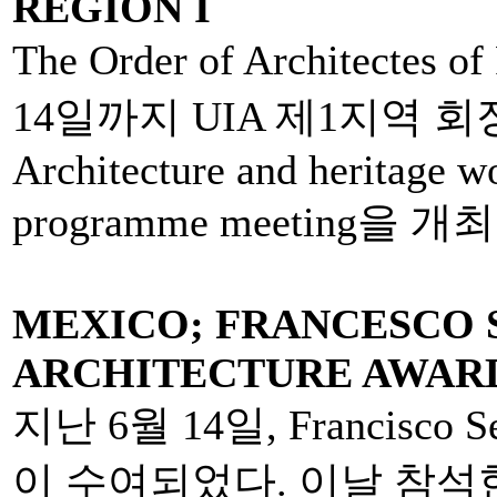
REGION I
The Order of Architecte
14일까지 UIA 제1지역 
Architecture and heritage w
programme meeting을 개
MEXICO; FRANCESCO 
ARCHITECTURE AWAR
지난 6월 14일, Francisc
이 수여되었다. 이날 참석한 멕