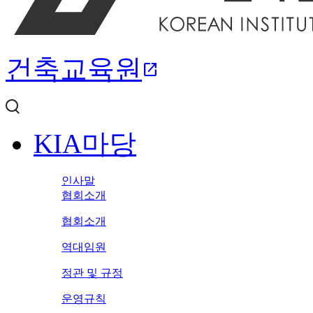
건축교육원
open_in_new
KIA마당
인사말
협회소개
협회소개
역대임원
정관 및 규정
운영규칙