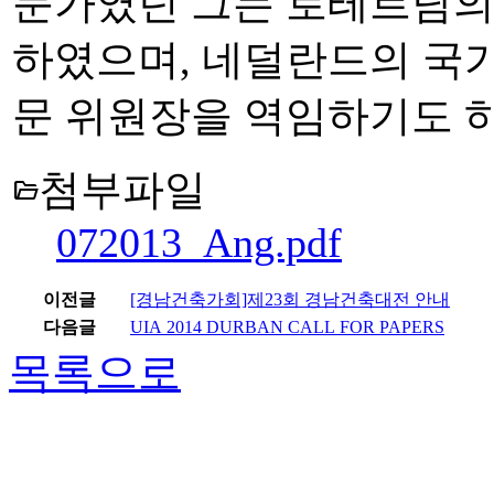
문가였던 그는 로테르담의
하였으며, 네덜란드의 국
문 위원장을 역임하기도 
첨부파일
folder_open
072013_Ang.pdf
이전글
[경남건축가회]제23회 경남건축대전 안내
다음글
UIA 2014 DURBAN CALL FOR PAPERS
목록으로