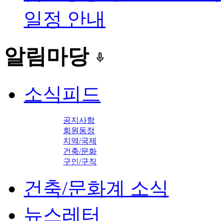
일정 안내
알림마당
keyboard_voice
소식피드
공지사항
회원동정
지역/국제
건축/문화
구인/구직
건축/문화계 소식
뉴스레터