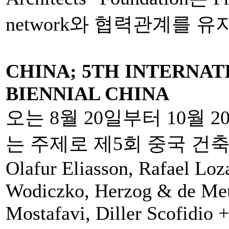
network와 협력관계를 
CHINA; 5TH INTERNA
BIENNIAL CHINA
오는 8월 20일부터 10월 20일
는 주제로 제5회 중국 건
Olafur Eliasson, Rafael Lo
Wodiczko, Herzog & de Meu
Mostafavi, Diller Scofidio 