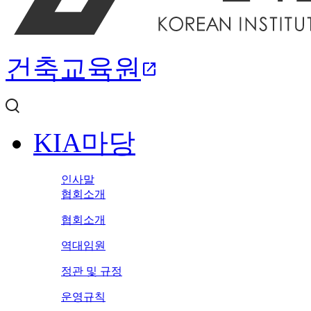
건축교육원
open_in_new
KIA마당
인사말
협회소개
협회소개
역대임원
정관 및 규정
운영규칙