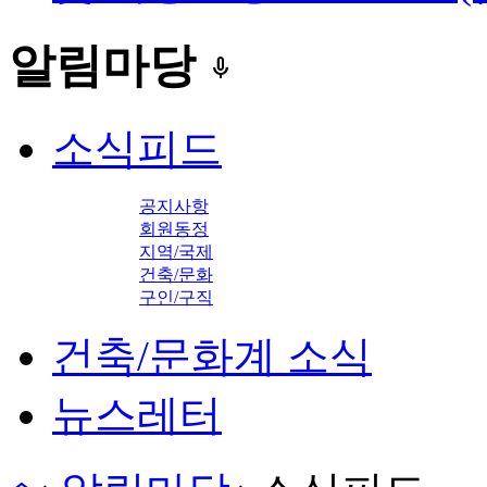
알림마당
keyboard_voice
소식피드
공지사항
회원동정
지역/국제
건축/문화
구인/구직
건축/문화계 소식
뉴스레터