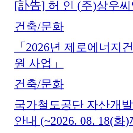
[訃告] 허 인 (주)삼
건축/문화
「2026년 제로에너지
원 사업」
건축/문화
국가철도공단 자산개발
안내 (~2026. 08. 18(화