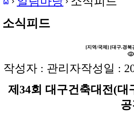
알림마당
소식피드
home
navigate_next
navigate_next
소식피드
[지역/국제] [대구.경
visibilit
작성자 : 관리자
작성일 : 20
제34회 대구건축대전(대
공