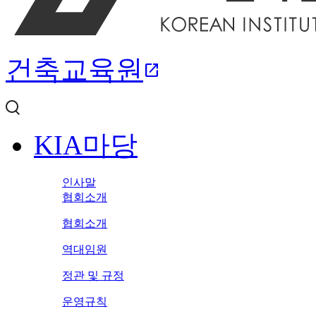
건축교육원
open_in_new
KIA마당
인사말
협회소개
협회소개
역대임원
정관 및 규정
운영규칙