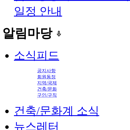
일정 안내
알림마당
keyboard_voice
소식피드
공지사항
회원동정
지역/국제
건축/문화
구인/구직
건축/문화계 소식
뉴스레터