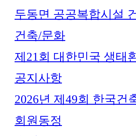
두동면 공공복합시설 
건축/문화
제21회 대한민국 생태
공지사항
2026년 제49회 한국
회원동정