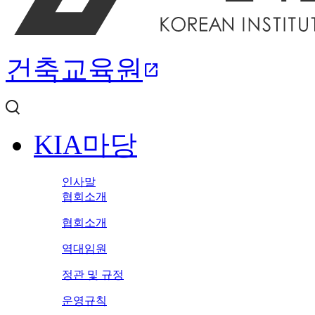
건축교육원
open_in_new
KIA마당
인사말
협회소개
협회소개
역대임원
정관 및 규정
운영규칙