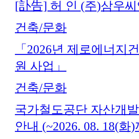
[訃告] 허 인 (주)삼
건축/문화
「2026년 제로에너지
원 사업」
건축/문화
국가철도공단 자산개발
안내 (~2026. 08. 18(화