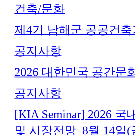
건축/문화
제4기 남해군 공공건축
공지사항
2026 대한민국 공간문
공지사항
[KIA Seminar] 20
및 시장전망_8월 14일(