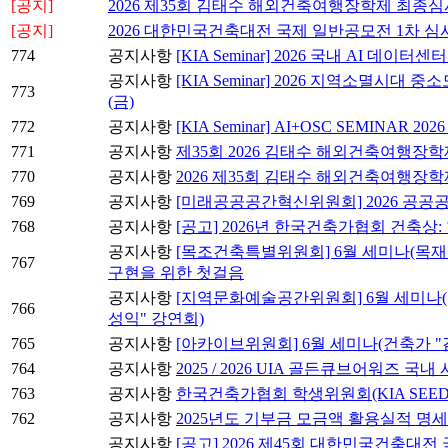
[공지]
2026 제35회 김태수 해외건축여행장학제 최종심
[공지]
2026 대한민국건축대전 국제 일반공모전 1차 심
774
공지사항
[KIA Seminar] 2026 국내 AI 데이
공지사항
[KIA Seminar] 2026 지역소멸시대
773
(금)
772
공지사항
[KIA Seminar] AI+OSC SEMINAR
771
공지사항
제35회 2026 김태수 해외건축여행장학
770
공지사항
2026 제35회 김태수 해외건축여행장
769
공지사항
[미래공공공간혁신위원회] 2026 공공
768
공지사항
[공고] 2026년 한국건축가협회 건축상
공지사항
[목조건축특별위원회] 6월 세미나(목재
767
구현을 위한 첫걸음
공지사항
[지역문화예술공간위원회] 6월 세미나(
766
성익" 강연회)
765
공지사항
[아카이브위원회] 6월 세미나(건축가 "
764
공지사항
2025 / 2026 UIA 골든큐브어워즈 국
763
공지사항
한국건축가협회 학생위원회(KIA SEE
762
공지사항
2025년도 기부금 모금액 활용실적 명
공지사항
[공고] 2026 제45회 대한민국건축대전 국제 일