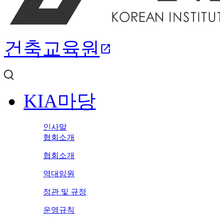
건축교육원
open_in_new
KIA마당
인사말
협회소개
협회소개
역대임원
정관 및 규정
운영규칙