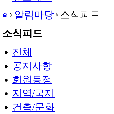
알림마당
소식피드
home
navigate_next
navigate_next
소식피드
전체
공지사항
회원동정
지역/국제
건축/문화