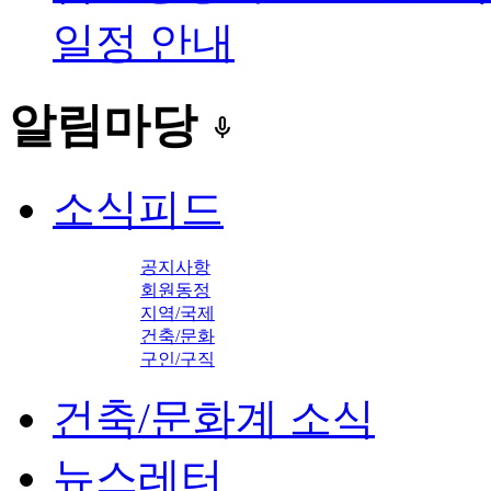
일정 안내
알림마당
keyboard_voice
소식피드
공지사항
회원동정
지역/국제
건축/문화
구인/구직
건축/문화계 소식
뉴스레터