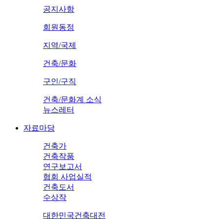
공지사항
회원동정
지역/국제
건축/문화
구인/구직
건축/문화계 소식
뉴스레터
자료마당
건축가
건축작품
연구보고서
협회 사업실적
건축도서
수상작
대한민국건축대전