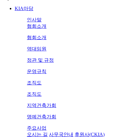
KIA마당
인사말
협회소개
협회소개
역대임원
정관 및 규정
운영규칙
조직도
조직도
지역건축가회
명예건축가회
주요사업
오시는 길
사무국안내
후원사(CKIA)