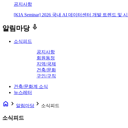
공지사항
[KIA Seminar] 2026 국내 AI 데이터센터 개발 트렌드 및
keyboard_voice
알림마당
소식피드
공지사항
회원동정
지역/국제
건축/문화
구인/구직
건축/문화계 소식
뉴스레터
home
navigate_next
navigate_next
알림마당
소식피드
소식피드