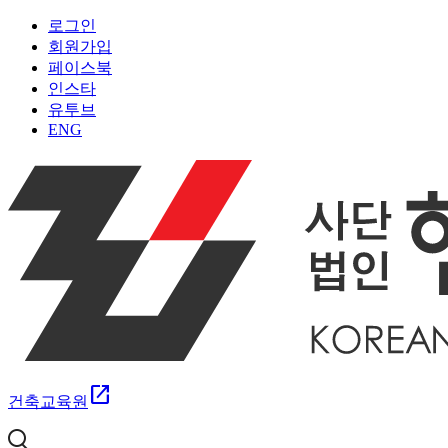
로그인
회원가입
페이스북
인스타
유투브
ENG
open_in_new
건축교육원