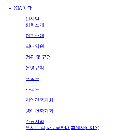
KIA마당
인사말
협회소개
협회소개
역대임원
정관 및 규정
운영규칙
조직도
조직도
지역건축가회
명예건축가회
주요사업
오시는 길
사무국안내
후원사(CKIA)