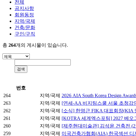
전체
공지사항
회원동정
지역/국제
건축/문화
구인/구직
총
264
개의 게시물이 있습니다.
번호
264
지역/국제
2026 AIA South Korea Design Award
263
지역/국제
[연세-AA 비지팅스쿨 서울 초청강연] 테즈카 아
262
지역/국제
[소식] 한영근 FIKA 대표회장(KI
261
지역/국제
[KOTRA 세계엑스포팀] 2027 
260
지역/국제
[제주현대미술관] 김석윤 건축전 (2월
259
지역/국제
미국건축가협회(AIA) 한국섹션 디