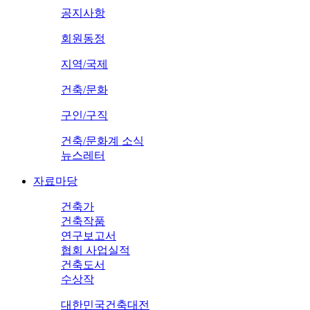
공지사항
회원동정
지역/국제
건축/문화
구인/구직
건축/문화계 소식
뉴스레터
자료마당
건축가
건축작품
연구보고서
협회 사업실적
건축도서
수상작
대한민국건축대전