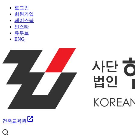
로그인
회원가입
페이스북
인스타
유투브
ENG
open_in_new
건축교육원