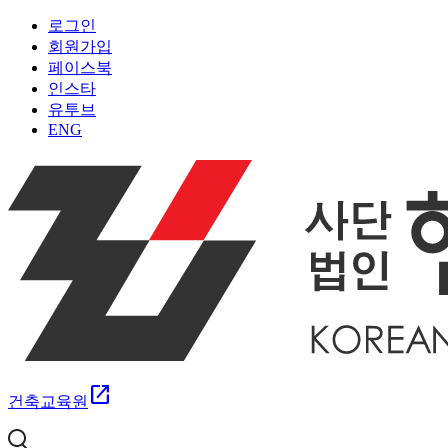
로그인
회원가입
페이스북
인스타
유투브
ENG
open_in_new
건축교육원