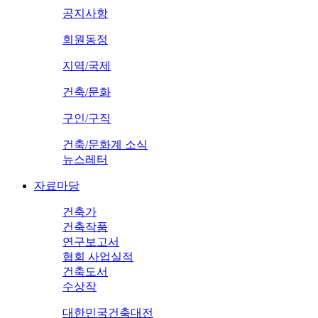
공지사항
회원동정
지역/국제
건축/문화
구인/구직
건축/문화계 소식
뉴스레터
자료마당
건축가
건축작품
연구보고서
협회 사업실적
건축도서
수상작
대한민국건축대전