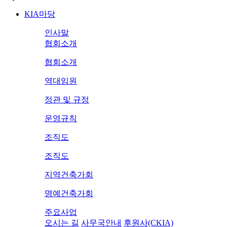
KIA마당
인사말
협회소개
협회소개
역대임원
정관 및 규정
운영규칙
조직도
조직도
지역건축가회
명예건축가회
주요사업
오시는 길
사무국안내
후원사(CKIA)