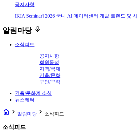
공지사항
[KIA Seminar] 2026 국내 AI 데이터센터 개발 트렌드 및
keyboard_voice
알림마당
소식피드
공지사항
회원동정
지역/국제
건축/문화
구인/구직
건축/문화계 소식
뉴스레터
home
navigate_next
navigate_next
알림마당
소식피드
소식피드