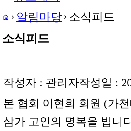
알림마당
소식피드
home
navigate_next
navigate_next
소식피드
작성자 : 관리자
작성일 : 20
본 협회 이현희 회원 (
삼가 고인의 명복을 빕니다