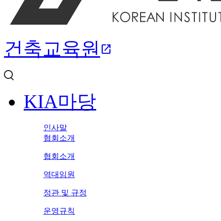
건축교육원
open_in_new
KIA마당
인사말
협회소개
협회소개
역대임원
정관 및 규정
운영규칙