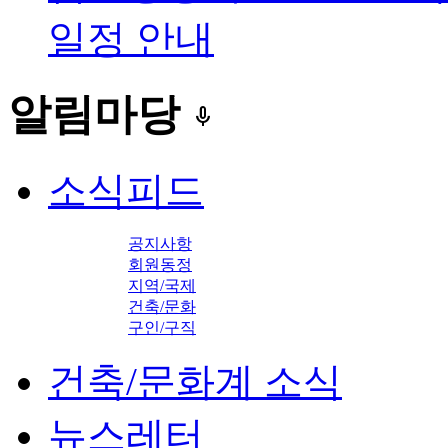
일정 안내
알림마당
keyboard_voice
소식피드
공지사항
회원동정
지역/국제
건축/문화
구인/구직
건축/문화계 소식
뉴스레터