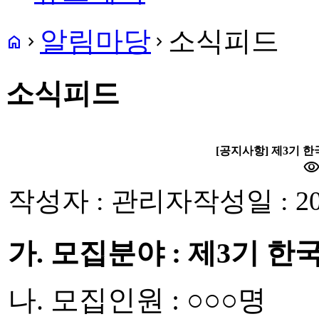
알림마당
소식피드
home
navigate_next
navigate_next
소식피드
[공지사항] 제3기 
visibilit
작성자 : 관리자
작성일 : 20
가
.
모집분야
:
제
3
기 한
나
.
모집인원
:
○○○
명