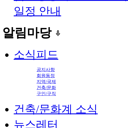
일정 안내
알림마당
keyboard_voice
소식피드
공지사항
회원동정
지역/국제
건축/문화
구인/구직
건축/문화계 소식
뉴스레터