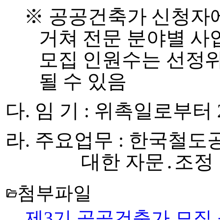
※
공공건축가 신청자에
거쳐 전문 분야별 사
모집 인원수는 선정위
될 수 있음
다
.
임 기
:
위촉일로부터
라
.
주요업무
:
한국철도공
대한 자문
․
조정
첨부파일
folder_open
제3기 공공건축가 모집 공