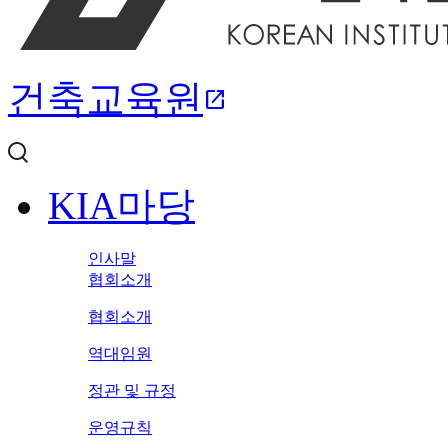
건축교육원
open_in_new
KIA마당
인사말
협회소개
협회소개
역대임원
정관 및 규정
운영규칙