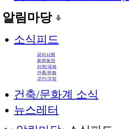
알림마당
keyboard_voice
소식피드
공지사항
회원동정
지역/국제
건축/문화
구인/구직
건축/문화계 소식
뉴스레터