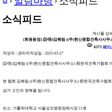
알림마당
소식피드
home
navigate_next
navigate_next
소식피드
게시물 상
[회원동정] [訃告]김혜림 ((주)현신종합건축사사
visibility
6375
페이
작성자 : 관리자
작성일 : 2025-03-27
[訃告]김혜림 ((주)현신종합건축사사무소) 前한국건축가협회
본 협회 김혜림 ((주)현신종합건축사사무소) 前한국건축가협회
삼가 고인의 명복을 빕니다.
빈소: 가톨릭대학교 서울성모병원장례식장 11호