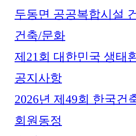
두동면 공공복합시설 
건축/문화
제21회 대한민국 생태
공지사항
2026년 제49회 한국
회원동정