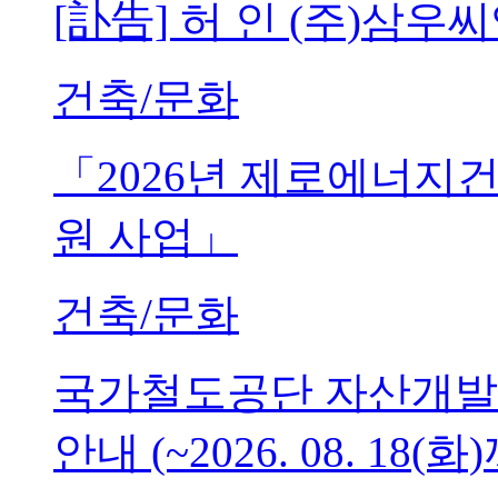
[訃告] 허 인 (주)삼
건축/문화
「2026년 제로에너지
원 사업」
건축/문화
국가철도공단 자산개발
안내 (~2026. 08. 18(화