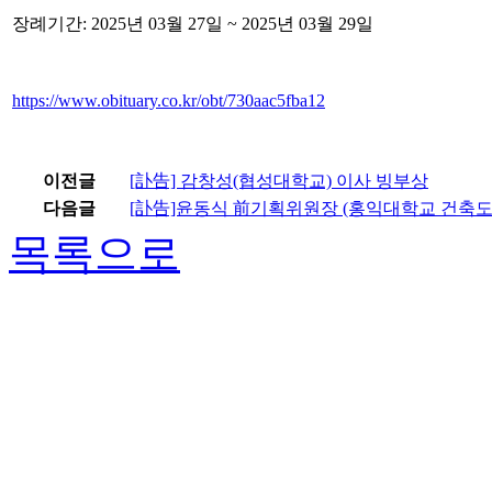
장례기간: 2025년 03월 27일 ~ 2025년 03월 29일
https://www.obituary.co.kr/obt/730aac5fba12
이전글
[訃告] 감창성(협성대학교) 이사 빙부상
다음글
[訃告]윤동식 前기획위원장 (홍익대학교 건축
목록으로