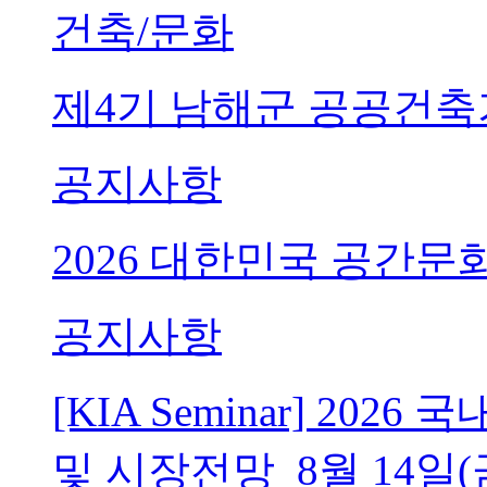
건축/문화
제4기 남해군 공공건축
공지사항
2026 대한민국 공간문
공지사항
[KIA Seminar] 20
및 시장전망_8월 14일(