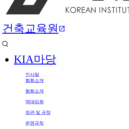
건축교육원
open_in_new
KIA마당
인사말
협회소개
협회소개
역대임원
정관 및 규정
운영규칙