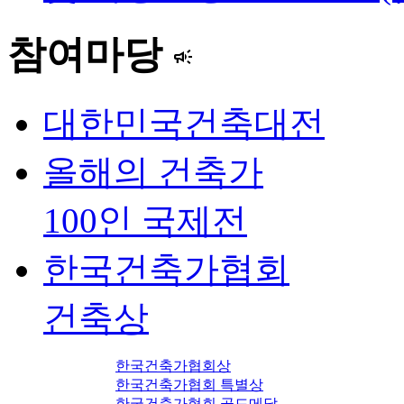
참여마당
campaign
대한민국건축대전
올해의 건축가
100인 국제전
한국건축가협회
건축상
한국건축가협회상
한국건축가협회 특별상
한국건축가협회 골드메달