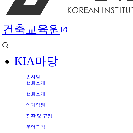
건축교육원
open_in_new
KIA마당
인사말
협회소개
협회소개
역대임원
정관 및 규정
운영규칙