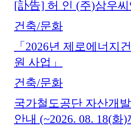
[訃告] 허 인 (주)삼
건축/문화
「2026년 제로에너지
원 사업」
건축/문화
국가철도공단 자산개발
안내 (~2026. 08. 18(화