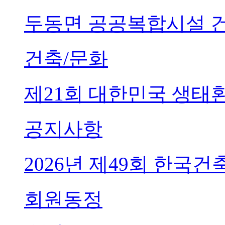
두동면 공공복합시설 
건축/문화
제21회 대한민국 생태
공지사항
2026년 제49회 한국
회원동정