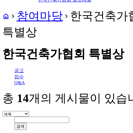
참여마당
한국건축가
home
navigate_next
navigate_next
특별상
한국건축가협회 특별상
공고
접수
Q&A
총
14
개의 게시물이 있습