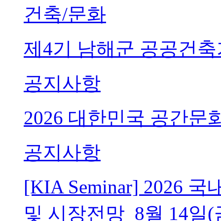
건축/문화
제4기 남해군 공공건축
공지사항
2026 대한민국 공간문
공지사항
[KIA Seminar] 20
및 시장전망_8월 14일(