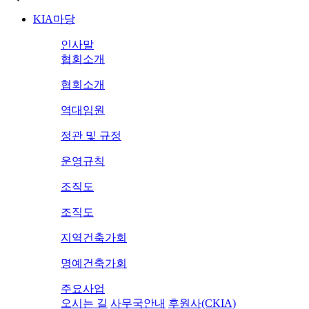
KIA마당
인사말
협회소개
협회소개
역대임원
정관 및 규정
운영규칙
조직도
조직도
지역건축가회
명예건축가회
주요사업
오시는 길
사무국안내
후원사(CKIA)