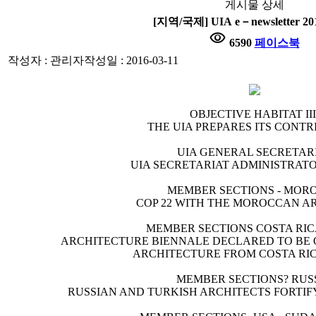
게시물 상세
[지역/국제] UIA e－newsletter 201
visibility
6590
페이스북
작성자 : 관리자
작성일 : 2016-03-11
OBJECTIVE HABITAT II
THE UIA PREPARES ITS CONTR
UIA GENERAL SECRETAR
UIA SECRETARIAT ADMINISTRAT
MEMBER SECTIONS - MOR
COP 22 WITH THE MOROCCAN A
MEMBER SECTIONS COSTA RIC
ARCHITECTURE BIENNALE DECLARED TO BE 
ARCHITECTURE FROM COSTA RIC
MEMBER SECTIONS? RUS
RUSSIAN AND TURKISH ARCHITECTS FORTIF