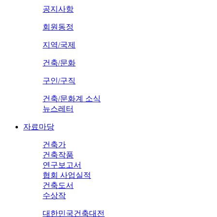
공지사항
회원동정
지역/국제
건축/문화
구인/구직
건축/문화계 소식
뉴스레터
자료마당
건축가
건축작품
연구보고서
협회 사업실적
건축도서
수상작
대한민국건축대전