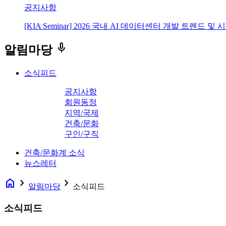
공지사항
[KIA Seminar] 2026 국내 AI 데이터센터 개발 트렌드 및
keyboard_voice
알림마당
소식피드
공지사항
회원동정
지역/국제
건축/문화
구인/구직
건축/문화계 소식
뉴스레터
home
navigate_next
navigate_next
알림마당
소식피드
소식피드