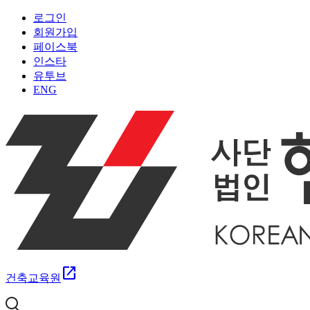
로그인
회원가입
페이스북
인스타
유투브
ENG
open_in_new
건축교육원