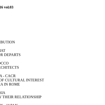
6 vol.03
I
IBUTION
IAT
OR DEPARTS
OCCO
RCHITECTS
A - CACR
OF CULTURAL INTEREST
A IN ROME
SIA
Y THEIR RELATIONSHIP