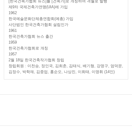
[한국건축가협회 뉴스]를 [건축가]로 개칭하여 격월로 발행
제9차 국제건축가연맹(UIA)에 가입
1962
한국예술문화단체총연합회(예총) 가입
사단법인 한국건축가협회 설립인가
1961
한국건축가협회 뉴스 출간
1959
한국건축가협회로 개칭
1957
2월 18일 한국건축작가협회 창립
창립회원 : 이천승, 정인국, 김희춘, 김태식, 배기형, 강명구, 엄덕문,
김정수, 박학재, 김중업, 홍순오, 나상진, 이희태, 이명휘 (14인)