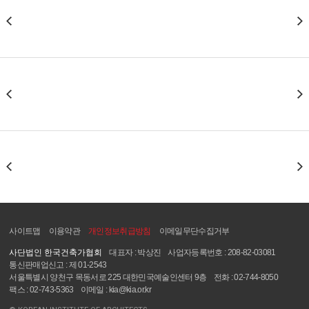
사이트맵
이용약관
개인정보취급방침
이메일무단수집거부
사단법인 한국건축가협회
대표자 : 박상진
사업자등록번호 : 208-82-03081
통신판매업신고 : 제 01-2543
서울특별시 양천구 목동서로 225 대한민국예술인센터 9층
전화 : 02-744-8050
팩스 : 02-743-5363
이메일 : kia@kia.or.kr