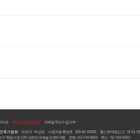
용약관
개인정보취급방침
이메일무단수집거부
국건축가협회
대표자 : 박상진
사업자등록번호 : 208-82-03081
통신판매업신고 : 제 01-25
구 목동서로 225 대한민국예술인센터 9층
전화 : 02-744-8050
팩스 : 02-743-5363