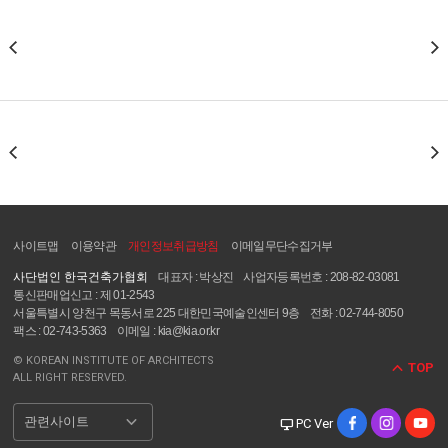
사이트맵
이용약관
개인정보취급방침
이메일무단수집거부
사단법인 한국건축가협회
대표자 : 박상진
사업자등록번호 : 208-82-03081
통신판매업신고 : 제 01-2543
서울특별시 양천구 목동서로 225 대한민국예술인센터 9층
전화 : 02-744-8050
팩스 : 02-743-5363
이메일 : kia@kia.or.kr
© KOREAN INSTITUTE OF ARCHITECTS
TOP
ALL RIGHT RESERVED.
관련사이트
PC Ver
desktop_windows